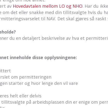
lert av
Hovedavtalen mellom LO og NHO
. Har du ikke
 om det eller snakke med din tillitsvalgte hvis du h
ermitteringsvarselet til NAV. Det skal gjøres så rask
neholde?
nner du en detaljert beskrivelse av hva et permitter
annet inneholde disse opplysningene:
ttert
arslet om permitteringen
en starter og hvor lenge den vil vare
res helt eller delvis
tillitsvalgte på arbeidsplassen din er enige om per