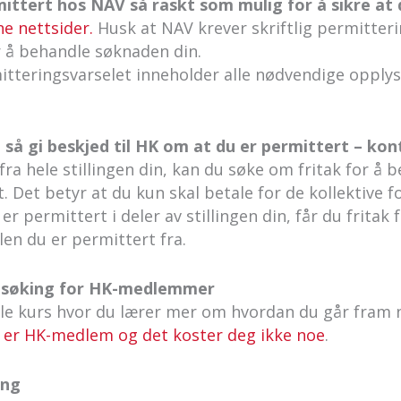
ittert hos NAV så raskt som mulig for å sikre at
e nettsider.
Husk at NAV krever skriftlig permitteri
r å behandle søknaden din.
itteringsvarselet inneholder alle nødvendige opplys
, så gi beskjed til HK om at du er permittert – ko
fra hele stillingen din, kan du søke om fritak for å 
. Det betyr at du kun skal betale for de kollektive 
er permittert i deler av stillingen din, får du fritak 
en du er permittert fra.
obbsøking for HK-medlemmer
ale kurs hvor du lærer mer om hvordan du går fram n
 er HK-medlem og det koster deg ikke noe
.
ing