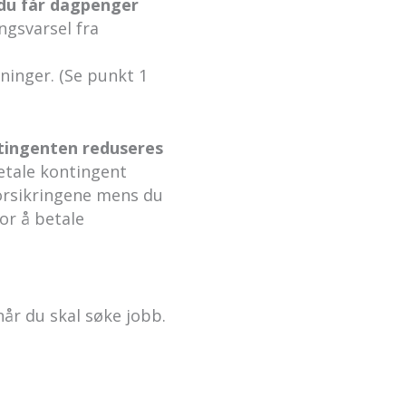
 du får dagpenger
ngsvarsel fra
ninger. (Se punkt 1
ntingenten reduseres
betale kontingent
forsikringene mens du
for å betale
år du skal søke jobb.