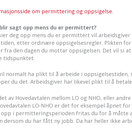
rmasjonsside om permittering og oppsigelse
.
blir sagt opp mens du er permittert?
er deg opp mens du er permittert vil arbeidsgiver ha
tiden, etter ordinære oppsigelsesregler. Plikten for 
er fra den dagen du mottar oppsigelsen. Det vil si a
 tidspunktet.
l normalt ha plikt til å arbeide i oppsigelsestiden, 
pper du det. Arbeidsgiver har likevel plikt til å betal
det av Hovedavtalen mellom LO og NHO, eller andre t
I Hovedavtalen LO-NHO er det for eksempel åpnet for
 opp i permitteringsperioden fritas du for å måtte a
dersom du har fått ny jobb. Da har heller ikke arbei