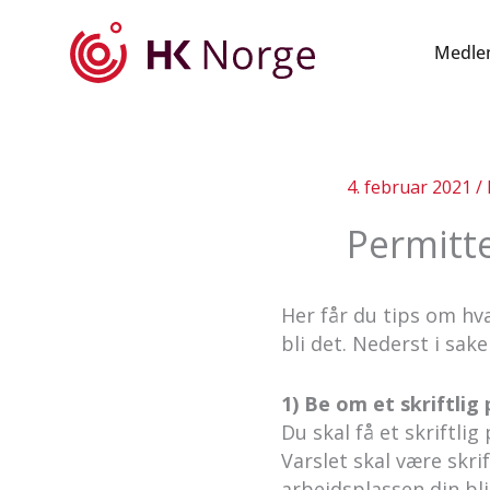
Hopp
rett
Medle
til
innholdet
4. februar 2021
/
Permitte
Her får du tips om hva
bli det. Nederst i sak
1) Be om et skriftlig
Du skal få et skriftli
Varslet skal være skri
arbeidsplassen din bl