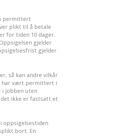
m permittert
r plikt til å betale
r for tiden 10 dager.
 Oppsigelsen gjelder
psigelsesfrist gjelder
r, så kan andre vilkår
har vært permittert i
e i jobben uten
det ikke er fastsatt et
i oppsigelsestiden
splikt bort. En