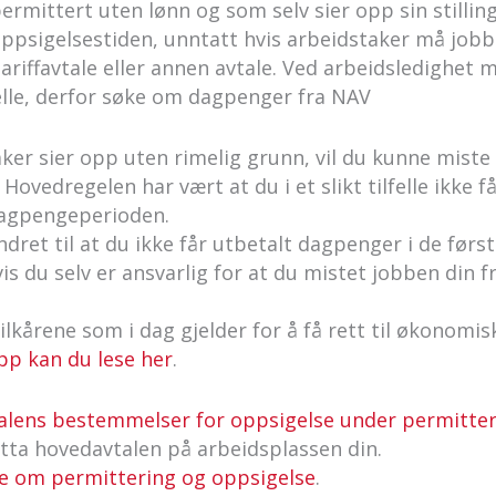
rmittert uten lønn og som selv sier opp sin stilling,
i oppsigelsestiden, unntatt hvis arbeidstaker må jobb
riffavtale eller annen avtale. Ved arbeidsledighet m
lfelle, derfor søke om dagpenger fra NAV
ker sier opp uten rimelig grunn, vil du kunne miste 
Hovedregelen har vært at du i et slikt tilfelle ikke 
dagpengeperioden.
endret til at du ikke får utbetalt dagpenger i de førs
 du selv er ansvarlig for at du mistet jobben din fra
kårene som i dag gjelder for å få rett til økonomisk
pp kan du lese her
.
lens bestemmelser for oppsigelse under permitter
nytta hovedavtalen på arbeidsplassen din.
e om permittering og oppsigelse
.