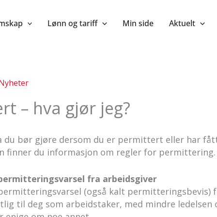
mskap
Lønn og tariff
Min side
Aktuelt
Nyheter
rt – hva gjør jeg?
 du bør gjøre dersom du er permittert eller har fått
en finner du informasjon om regler for permittering.
 permitteringsvarsel fra arbeidsgiver
g permitteringsvarsel (også kalt permitteringsbevis) 
ftlig til deg som arbeidstaker, med mindre ledelsen o
ir enige om noe annet.