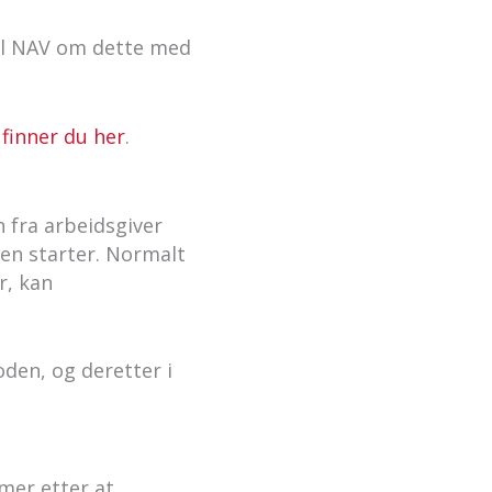
il NAV om dette med
 finner du her
.
 fra arbeidsgiver
gen starter. Normalt
r, kan
ioden, og deretter i
mer etter at