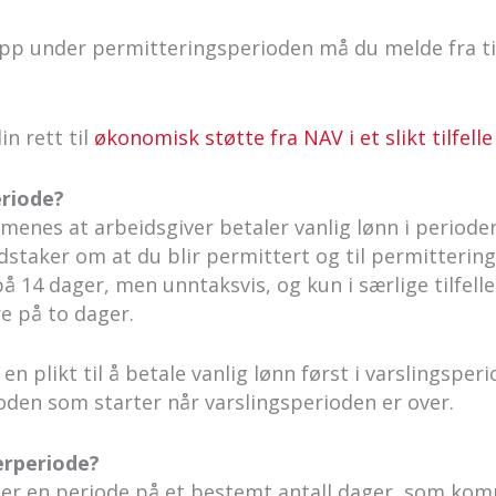
opp under permitteringsperioden må du melde fra t
n rett til
økonomisk støtte fra NAV i et slikt tilfelle
eriode?
menes at arbeidsgiver betaler vanlig lønn i perioden
dstaker om at du blir permittert og til permitterin
å 14 dager, men unntaksvis, og kun i særlige tilfelle
e på to dager.
en plikt til å betale vanlig lønn først i varslingsper
oden som starter når varslingsperioden er over.
erperiode?
er en periode på et bestemt antall dager, som kom