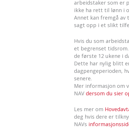
arbeidstaker som er pe
ikke ha rett til lønn 
Annet kan fremgå av ta
sagt opp i et slikt ti
Hvis du som arbeidsta
et begrenset tidsrom. 
de første 12 ukene i 
Dette har nylig blitt 
dagpengeperioden, hvis
senere.
Mer informasjon om vil
NAV
dersom du sier o
Les mer om
Hovedavta
deg hvis dere er tilk
NAVs
informasjonssid