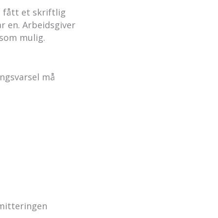
 fått et skriftlig
ar en. Arbeidsgiver
t som mulig.
ingsvarsel må
mitteringen