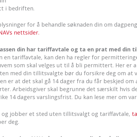
din
t i bedriften.
plysninger for å behandle søknaden din om dagpen
NAVs nettsider.
assen din har tariffavtale og ta en prat med din ti
 en tariffavtale, kan den ha regler for permitteringe
em som skal velges ut til å bli permittert. Her er a
en med din tillitsvalgte bør du forsikre deg om at v
n er at det skal gå 14 dager fra du får beskjed om 
rter. Arbeidsgiver skal begrunne det særskilt hvis 
vike 14 dagers varslingsfrist. Du kan lese mer om var
g jobber et sted uten tillitsvalgt og tariffavtale,
t
lper deg.