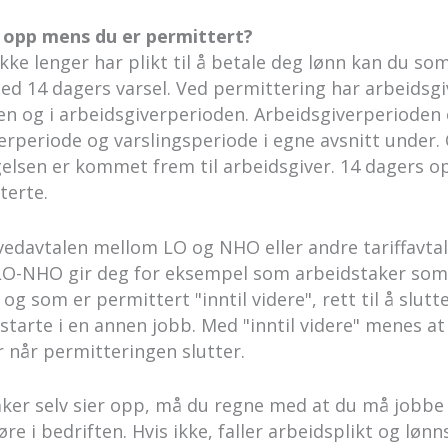
r opp mens du er permittert?
ikke lenger har plikt til å betale deg lønn kan du so
d 14 dagers varsel. Ved permittering har arbeidsgive
en og i arbeidsgiverperioden. Arbeidsgiverperioden e
rperiode og varslingsperiode i egne avsnitt under.
elsen er kommet frem til arbeidsgiver. 14 dagers op
terte.
vedavtalen mellom LO og NHO eller andre tariffavtale
LO-NHO gir deg for eksempel som arbeidstaker som 
g som er permittert "inntil videre", rett til å slutt
 starte i en annen jobb. Med "inntil videre" menes at 
 når permitteringen slutter.
ker selv sier opp, må du regne med at du må jobbe 
øre i bedriften. Hvis ikke, faller arbeidsplikt og lønn