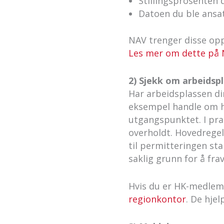
Stillingsprosenten 
Datoen du ble ansat
NAV trenger disse op
Les mer om dette på 
2) Sjekk om arbeidspl
Har arbeidsplassen din
eksempel handle om hv
utgangspunktet. I prat
overholdt. Hovedregele
til permitteringen sta
saklig grunn for å fra
Hvis du er HK-medlem o
regionkontor
. De hje