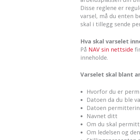
Disse reglene er regu
varsel, må du enten be
skal i tillegg sende p
Hva skal varselet in
På
NAV sin nettside
fi
inneholde.
Varselet skal blant 
Hvorfor du er permi
Datoen da du ble v
Datoen permittering
Navnet ditt
Om du skal permitte
Om ledelsen og den 