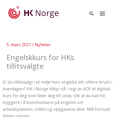
Hopp
rett
til
innholdet
5. mars 2021
/
Nyheter
Engelskkurs for HKs
tillitsvalgte
Er du tillitsvalgt i et miljø hvor engelsk blir oftere brukt i
hverdagen? HK i Norge tilbyr nå i regi av AOF et digitalt
kurs for deg som føler deg litt ustø, slik at du kan bli
tryggere i å kommunisere på engelsk om
arbeidsplassen, rollen og oppgavene dine. NB! Fortsatt
ledige plasser.