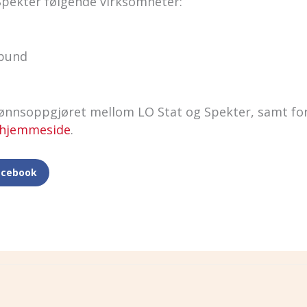
pekter følgende virksomheter:
rbund
ønnsoppgjøret mellom LO Stat og Spekter, samt for
 hjemmeside
.
acebook