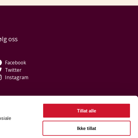
ølg oss
Facebook
Twitter
Instagram
Tillat alle
osiale
, jeg heter Sidsel. Hva kan jeg hjelpe med?
Ikke tillat