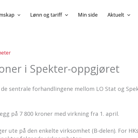
mskap
Lønn og tariff
Min side
Aktuelt
eter
oner i Spekter-oppgjøret
 i de sentrale forhandlingene mellom LO Stat og Spek
legg på 7 800 kroner med virkning fra 1. april.
er ute på den enkelte virksomhet (B-delen). For HKs