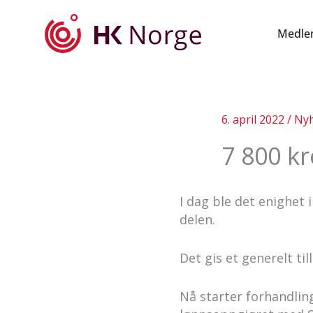
Hopp
rett
Medle
til
innholdet
6. april 2022
/
Nyh
7 800 kr
I dag ble det enighet
delen.
Det gis et generelt til
Nå starter forhandling