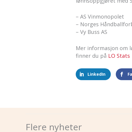
lønnsoppgjøret med S
– AS Vinmonopolet
– Norges Håndballfo
– Vy Buss AS
Mer informasjon om l
finner du på
LO Stats
LinkedIn
F
Flere nyheter