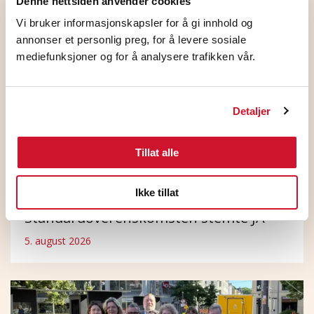
Denne nettsiden anvender cookies
Vi bruker informasjonskapsler for å gi innhold og
annonser et personlig preg, for å levere sosiale
mediefunksjoner og for å analysere trafikken vår.
Detaljer
Tillat alle
Ikke tillat
HKs medlemmer på NHO
Standardoverenskomsten stemte JA
5. august 2026