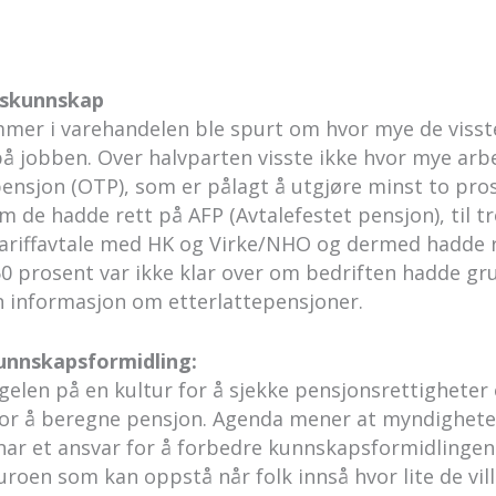
nskunnskap
mer i varehandelen ble spurt om hvor mye de viss
 jobben. Over halvparten visste ikke hvor mye arbe
pensjon (OTP), som er pålagt å utgjøre minst to pr
m de hadde rett på AFP (Avtalefestet pensjon), til tro
iffavtale med HK og Virke/NHO og dermed hadde r
60 prosent var ikke klar over om bedriften hadde gr
en informasjon om etterlattepensjoner.
unnskapsformidling:
elen på en kultur for å sjekke pensjonsrettighete
 for å beregne pensjon. Agenda mener at myndigheter
 har et ansvar for å forbedre kunnskapsformidlinge
oen som kan oppstå når folk innså hvor lite de ville