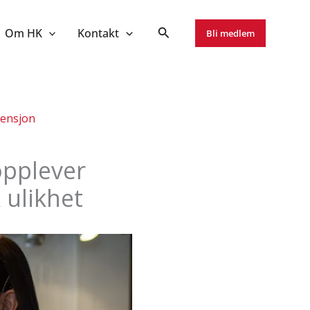
Om HK
Kontakt
Bli medlem
ensjon
opplever
 ulikhet