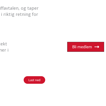
iffavtalen, og taper
 riktig retning for
tekt
Bli medlem
ner i
Last ned