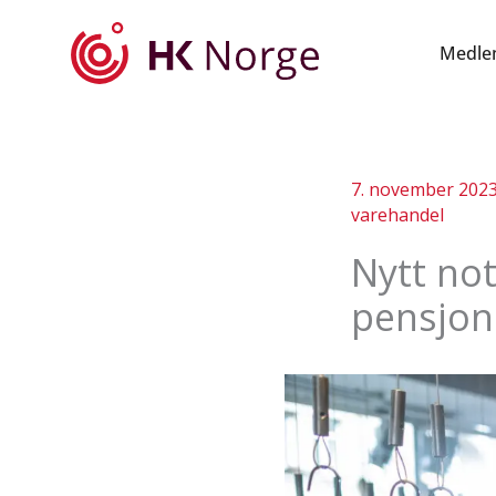
Hopp
rett
Medle
til
innholdet
7. november 202
varehandel
Nytt not
pensjon