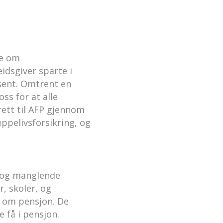
te om
idsgiver sparte i
osent. Omtrent en
ss for at alle
ett til AFP gjennom
uppelivsforsikring, og
r og manglende
, skoler, og
n om pensjon. De
 få i pensjon.