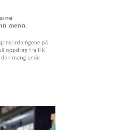
sine
enn menn.
sjonsordningene på
 på oppdrag fra HK
ke den manglende