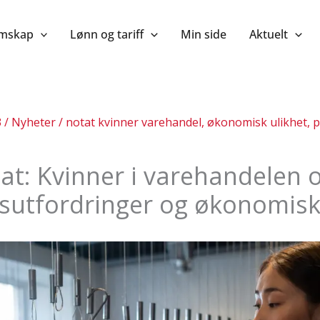
mskap
Lønn og tariff
Min side
Aktuelt
3
/
Nyheter
/
notat kvinner varehandel
,
økonomisk ulikhet
,
p
at: Kvinner i varehandelen 
sutfordringer og økonomisk