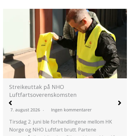
HKs medlemmer på NHO
Standardoverenskomsten stemte JA
5. august 2026
Ingen kommentarer
lom HK
Et flertall av HKs medlemmer som jobber 
arbeidsplasser som har