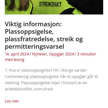
Viktig informasjon:
Plassoppsigelse,
plassfratredelse, streik og
permitteringsvarsel
16. april 2024
/
Nyheter
,
Oppgjør 2024
/
3 minutter
med lesing
1. Hva er plassoppsigelse? HK i Norge varsler
rutinemessig plassoppsigelse når et oppgjør går til
mekling. Plassoppsigelse skjer i forkant av en
arbeidskonflikt, som streik
Viktig
Les mer
informasjon: