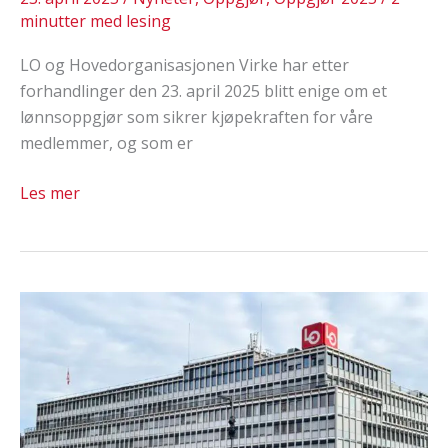
minutter med lesing
LO og Hovedorganisasjonen Virke har etter
forhandlinger den 23. april 2025 blitt enige om et
lønnsoppgjør som sikrer kjøpekraften for våre
medlemmer, og som er
LO
Les mer
og
Virke
er
enige
om
lønnsoppgjøret:
–
Vi
er