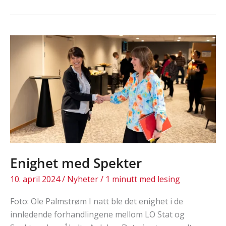
Plassoppsigelse,
plassfratredelse,
streik
og
permitteringsvarsel
Enighet med Spekter
10. april 2024
/
Nyheter
/
1 minutt med lesing
Foto: Ole Palmstrøm I natt ble det enighet i de
innledende forhandlingene mellom LO Stat og