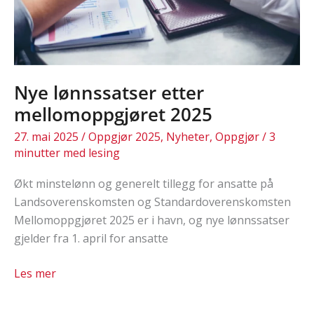
Nye lønnssatser etter
mellomoppgjøret 2025
27. mai 2025
/
Oppgjør 2025
,
Nyheter
,
Oppgjør
/
3
minutter med lesing
Økt minstelønn og generelt tillegg for ansatte på
Landsoverenskomsten og Standardoverenskomsten
Mellomoppgjøret 2025 er i havn, og nye lønnssatser
gjelder fra 1. april for ansatte
Nye
Les mer
lønnssatser
etter