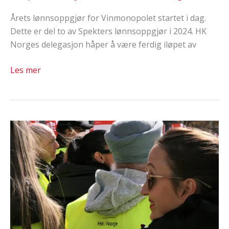
Årets lønnsoppgjør for Vinmonopolet startet i dag.
Dette er del to av Spekters lønnsoppgjør i 2024. HK
Norges delegasjon håper å være ferdig iløpet av
Forhandlingene
Les mer
med
Vinmonopolet
har
startet.