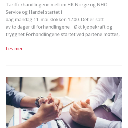
Tarifforhandlingene mellom HK Norge og NHO
Service og Handel startet i
dag mandag 11. mai klokken 12:00. Det er satt
av to dager til forhandlingene. Økt kjøpekraft og
trygghet Forhandlingene startet ved partene møttes,
Forhandlingene
Les mer
på
Handelsoverenskomsten
er
i
gang