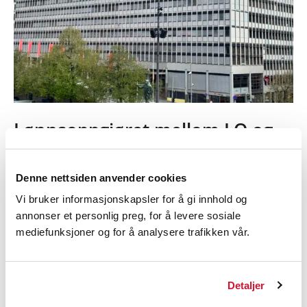
godt
fornøyde
Lønnsoppgjøret mellom LO og
Virke har startet
23. april 2025
/
Nyheter
,
Oppgjør
,
Oppgjør 2025
/
2
Denne nettsiden anvender cookies
minutter med lesing
Vi bruker informasjonskapsler for å gi innhold og
annonser et personlig preg, for å levere sosiale
Nå går startskuddet i årets lønnsoppgjør mellom LO
mediefunksjoner og for å analysere trafikken vår.
og arbeidsgiverorganisasjonen Virke. Det handler om
lønnsoppgjøret for nærmere 37 000 medlemmer i
varehandel og service – rundt
Detaljer
Lønnsoppgjøret
Les mer