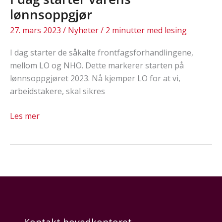
lønnsoppgjør
27. mars 2023
/
Nyheter
/
2 minutter med lesing
I dag starter de såkalte frontfagsforhandlingene,
mellom LO og NHO. Dette markerer starten på
lønnsoppgjøret 2023. Nå kjemper LO for at vi,
arbeidstakere, skal sikres
I
Les mer
dag
starter
vårens
lønnsoppgjør