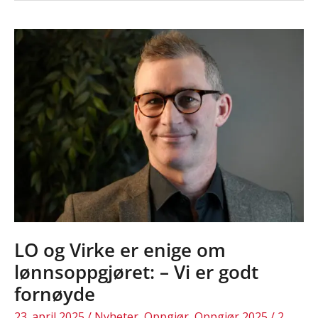
mellomoppgjøret
2025
LO og Virke er enige om
lønnsoppgjøret: – Vi er godt
fornøyde
23. april 2025
/
Nyheter
,
Oppgjør
,
Oppgjør 2025
/
2