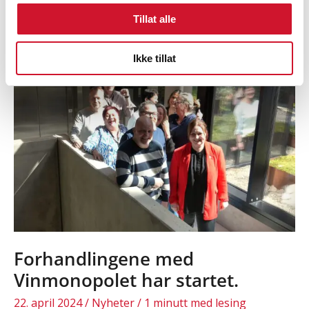
mellom
Tillat alle
LO
og
Ikke tillat
Virke
har
startet
Forhandlingene med
Vinmonopolet har startet.
22. april 2024
/
Nyheter
/
1 minutt med lesing