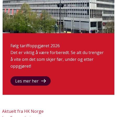
Følg tariffoppgjøret 2026
Det er viktig å være forberedt. Se alt du trenger
å vite om det som skjer før, under og etter
oppgjøret!
Les mer her
Aktuelt fra HK Norge