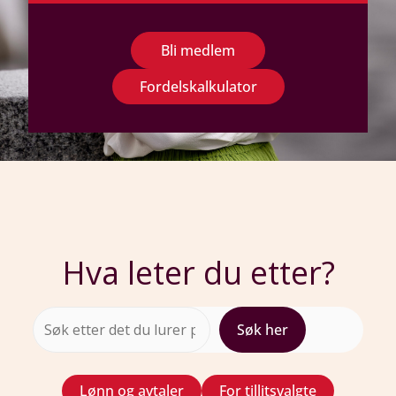
Bli medlem
Fordelskalkulator
Hva leter du etter?
Søk
Søk her
Lønn og avtaler
For tillitsvalgte