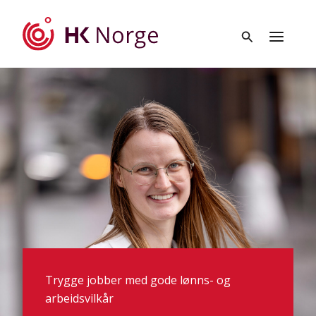
Hopp
rett
til
innholdet
Trygge jobber med gode lønns- og
arbeidsvilkår