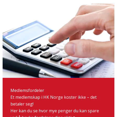
Medlemsfordeler
Et medlemskap i HK Norge koster ikke – det
betaler seg!
Her kan du se hvor mye penger du kan spare