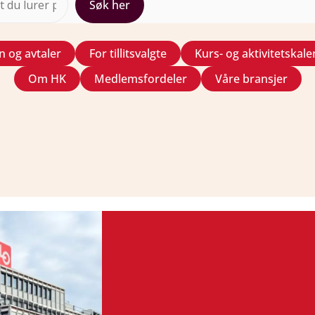
Søk her
 og avtaler
For tillitsvalgte
Kurs- og aktivitetskal
Om HK
Medlemsfordeler
Våre bransjer