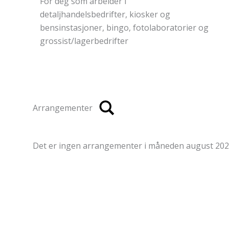
For deg som arbeider i produksjonsbedrifter,
transport, bilbransjen, vaktselskaper, presse,
IKT, grafiske bedrifter, reklame,
grossist/lager og administrasjon.
Arrangementer
Det er ingen arrangementer i måneden august 202