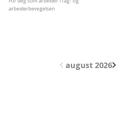
For deg som arbeider i bank, forsikring,
pensjon, eiendom, revisjon og andre
finansielle tjenester.
august 2026