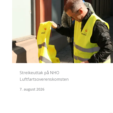
HKs medlemmer på NHO
Standardoverenskomsten stemte JA
5. august 2026