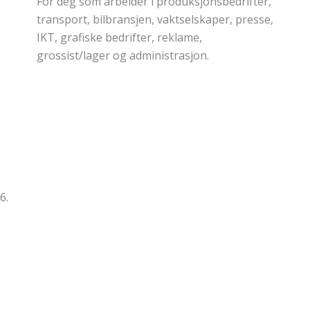
For deg som arbeider i fag- og
arbeiderbevegelsen
6.