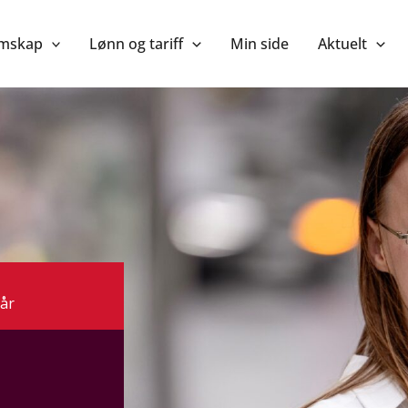
mskap
Lønn og tariff
Min side
Aktuelt
kår