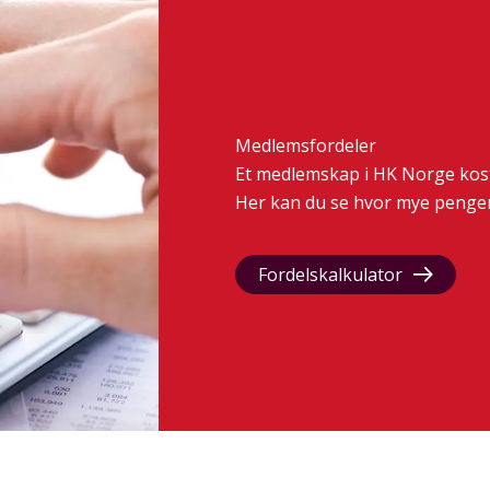
Medlemsfordeler
Et medlemskap i HK Norge koste
Her kan du se hvor mye penger 
Fordelskalkulator