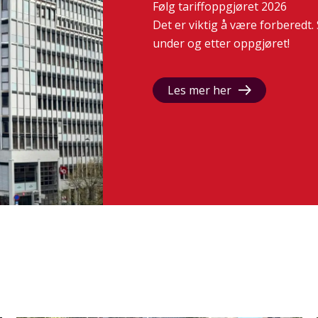
Følg tariffoppgjøret 2026
Det er viktig å være forberedt. 
under og etter oppgjøret!
Les mer her